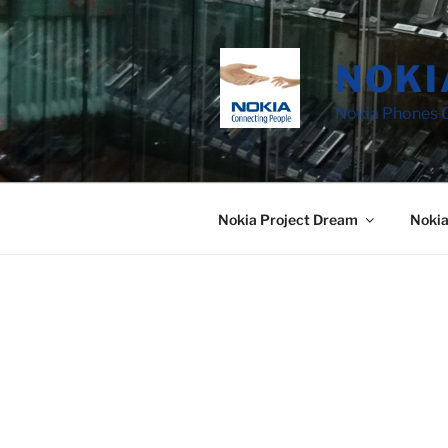
Saltar
al
contenido
NOKI
Nokia Phones C
Nokia Project Dream
Noki