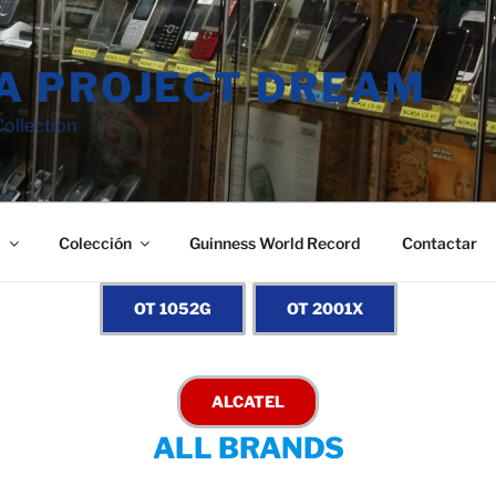
A PROJECT DREAM
ollection
a
Colección
Guinness World Record
Contactar
ALL BRANDS