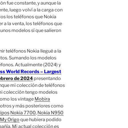
ón fue constante, y aunque la
e, luego volví a la carga con
os los teléfonos que Nokia
r a la venta, los teléfonos que
nos modelos sí que salieron
r teléfonos Nokia llegué a la
ntos. Sumando los modelos
léfonos. Actualmente (2024) y
ss World Records – Largest
ebrero de 2024
presentando
unque mi colección de teléfonos
mi colección tengo modelos
 como los vintage
Mobira
 otros y más posteriores como
tipos
Nokia 7700
,
Nokia N950
My Origo
que hubiera podido
añía. Mi actual colección es