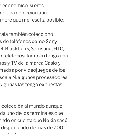
o económico, si eres
ero. Una colección aún
mpre que me resulta posible.
cala también colecciono
s de teléfonos como
Sony-
el
,
Blackberry
,
Samsung
,
HTC
,
o teléfonos, también tengo una
ras y TV de la marca Casio y
madas por videojuegos de los
 escala N, algunos procesadores
. Algunas las tengo expuestas
i colección al mundo aunque
ada uno de los terminales que
niendo en cuenta que Nokia sacó
, disponiendo de más de 700