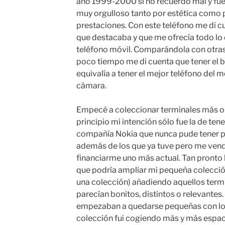
año 1999-2000 si no recuerdo mal y fue 
muy orgulloso tanto por estética como po
prestaciones. Con este teléfono me di 
que destacaba y que me ofrecía todo lo 
teléfono móvil. Comparándola con otras
poco tiempo me di cuenta que tener el b
equivalía a tener el mejor teléfono del
cámara.
Empecé a coleccionar terminales más o
principio mi intención sólo fue la de ten
compañía Nokia que nunca pude tener 
además de los que ya tuve pero me ven
financiarme uno más actual. Tan pronto 
que podría ampliar mi pequeña colecci
una colección) añadiendo aquellos term
parecían bonitos, distintos o relevantes. 
empezaban a quedarse pequeñas con lo 
colección fui cogiendo más y más espaci