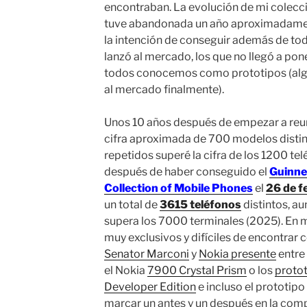
encontraban. La evolución de mi colecci
tuve abandonada un año aproximadament
la intención de conseguir además de tod
lanzó al mercado, los que no llegó a pone
todos conocemos como prototipos (algu
al mercado finalmente).
Unos 10 años después de empezar a reuni
cifra aproximada de 700 modelos disti
repetidos superé la cifra de los 1200 te
después de haber conseguido el
Guinne
Collection of Mobile Phones
el
26 de f
un total de
3615 teléfonos
distintos, a
supera los 7000 terminales (2025). En 
muy exclusivos y difíciles de encontrar
Senator Marconi
y
Nokia presente
entre
el Nokia
7900 Crystal Prism
o los
proto
Developer Edition
e incluso el prototipo
marcar un antes y un después en la comp