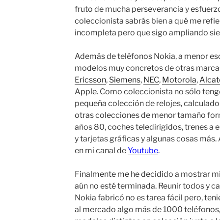
fruto de mucha perseverancia y esfuerz
coleccionista sabrás bien a qué me refi
incompleta pero que sigo ampliando sie
Además de teléfonos Nokia, a menor es
modelos muy concretos de otras marca
Ericsson
,
Siemens
,
NEC
,
Motorola
,
Alcat
Apple
. Como coleccionista no sólo teng
pequeña colección de relojes, calculado
otras colecciones de menor tamaño for
años 80, coches teledirigidos, trenes a
y tarjetas gráficas y algunas cosas más
en mi canal de
Youtube
.
Finalmente me he decidido a mostrar m
aún no esté terminada. Reunir todos y c
Nokia fabricó no es tarea fácil pero, te
al mercado algo más de 1000 teléfonos