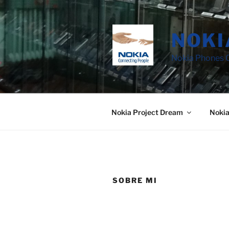
Saltar
al
contenido
NOKI
Nokia Phones C
Nokia Project Dream
Noki
SOBRE MI