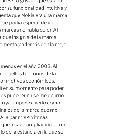
un 3210 gris del que estaba
r su funcionalidad intuitiva y
cuenta que Nokia era una marca
que podía esperar de un
 marcas no había color. Al
uque insignia de la marca
 momento y además con la mejor
 menos en el año 2008. Al
er aquellos teléfonos de la
por motivos económicos,
dí en su momento para poder
los pude reunir se me ocurrió
ón (ya empecé a verlo como
inales de la marca que me
A la par mis 4 vitrinas
que a cada ampliación de mi
o de la estancia en la que se