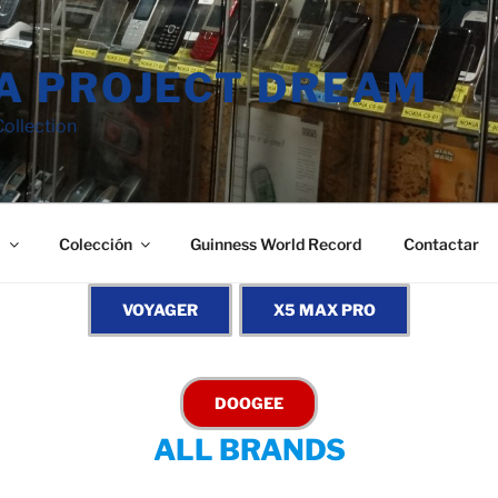
A PROJECT DREAM
ollection
a
Colección
Guinness World Record
Contactar
ALL BRANDS