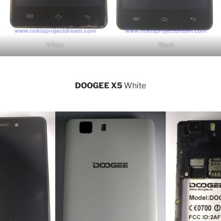
White
Black
DOOGEE X5
White