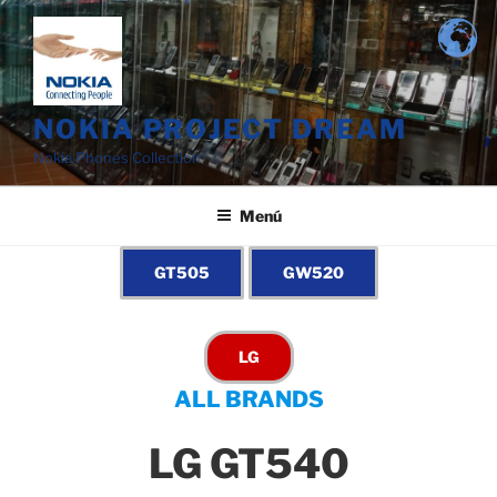
Saltar
al
contenido
NOKIA PROJECT DREAM
Nokia Phones Collection
Menú
ALL BRANDS
LG GT540