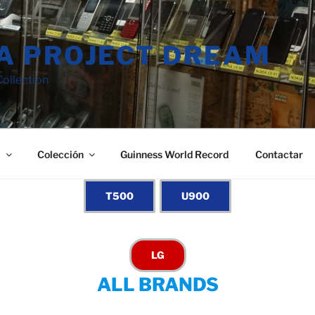
A PROJECT DREAM
ollection
a
Colección
Guinness World Record
Contactar
ALL BRANDS