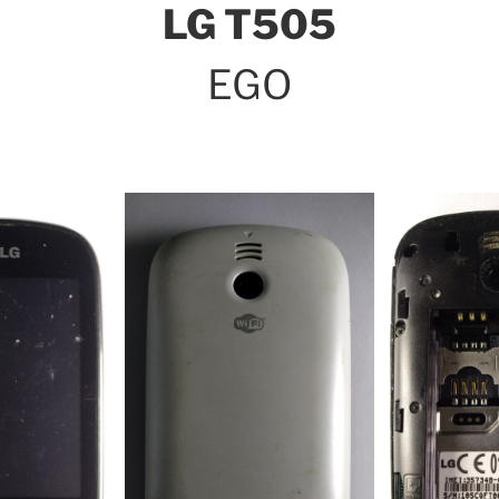
LG T505
EGO