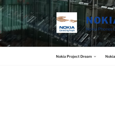
Saltar
al
contenido
NOKI
Nokia Phones C
Nokia Project Dream
Noki