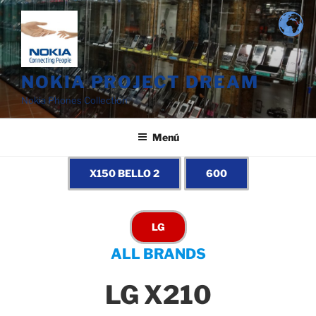
Saltar
al
contenido
NOKIA PROJECT DREAM
Nokia Phones Collection
Menú
ALL BRANDS
LG X210