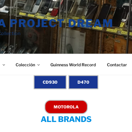
A PROJECT DREAM
ollection
a
Colección
Guinness World Record
Contactar
ALL BRANDS