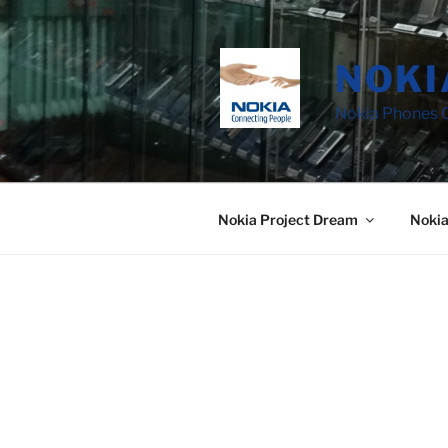
Saltar
al
contenido
NOKI
Nokia Phones C
Nokia Project Dream
Noki