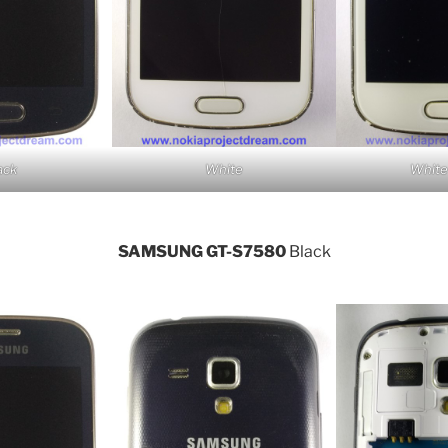
ack
White
White
SAMSUNG GT-S7580
Black