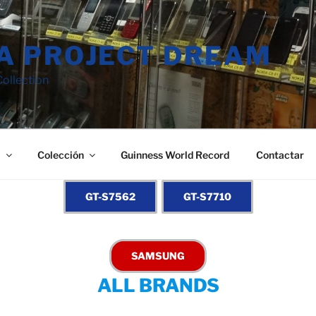
A PROJECT DREAM
ollection
a
Colección
Guinness World Record
Contactar
ALL BRANDS