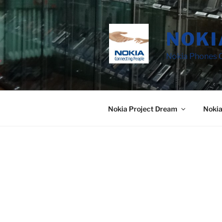
Saltar
al
contenido
NOKI
Nokia Phones C
Nokia Project Dream
Noki