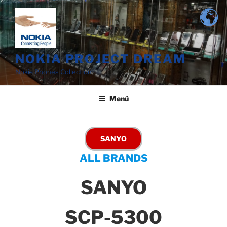
Saltar
al
contenido
NOKIA PROJECT DREAM
Nokia Phones Collection
Menú
ALL BRANDS
SANYO
SCP-5300