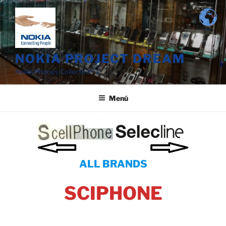
Saltar
al
contenido
NOKIA PROJECT DREAM
Nokia Phones Collection
Menú
ALL BRANDS
SCIPHONE